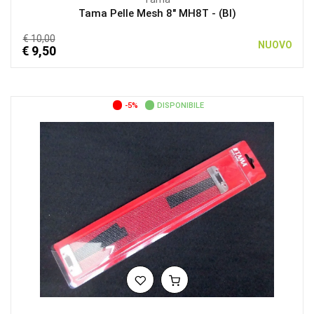
Tama Pelle Mesh 8″ MH8T - (BI)
€ 10,00
NUOVO
€ 9,50
-5%
DISPONIBILE