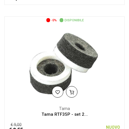
-5%
DISPONIBILE
Tama
Tama RTF35P - set 2...
€ 9,00
NUOVO