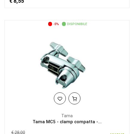
€ 8,55
-5%
DISPONIBILE
Tama
Tama MC5 - clamp compatta -...
€ 28,00