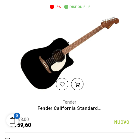
-5%
DISPONIBILE
Fender
Fender California Standard...
0
€ 168,00
NUOVO
€ 159,60