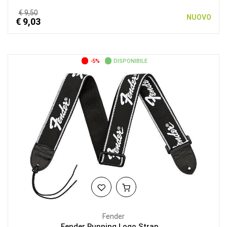
€ 9,50
NUOVO
€ 9,03
-5%
DISPONIBILE
Fender
Fender Running Logo Strap,...