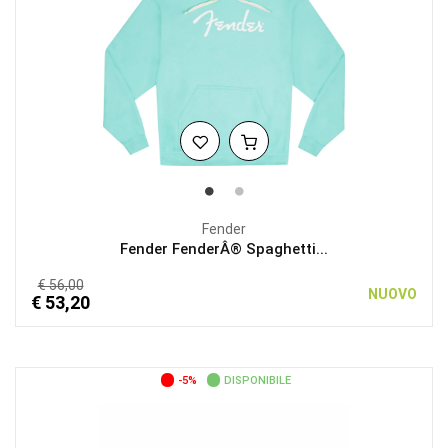
Fender
Fender FenderÂ® Spaghetti...
€ 56,00
NUOVO
€ 53,20
-5%
DISPONIBILE