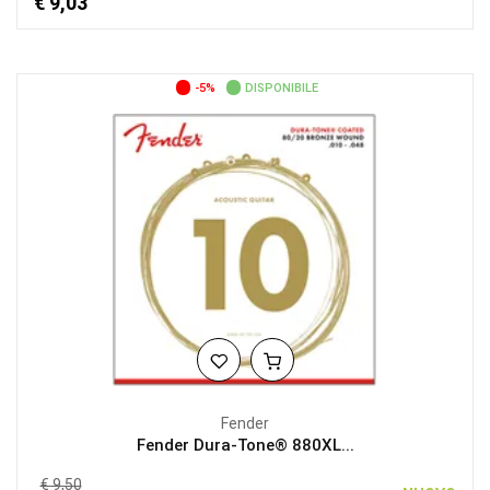
€ 9,03
-5%
DISPONIBILE
Fender
Fender Dura-Tone® 880XL...
€ 9,50