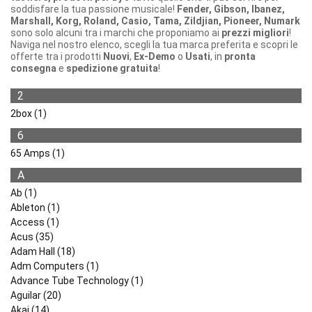
soddisfare la tua passione musicale!
Fender, Gibson, Ibanez,
Marshall, Korg, Roland, Casio, Tama, Zildjian, Pioneer, Numark
sono solo alcuni tra i marchi che proponiamo ai
prezzi migliori
!
Naviga nel nostro elenco, scegli la tua marca preferita e scopri le
offerte tra i prodotti
Nuovi
,
Ex-Demo
o
Usati
, in
pronta
consegna
e
spedizione gratuita
!
2
2box (1)
6
65 Amps (1)
A
Ab (1)
Ableton (1)
Access (1)
Acus (35)
Adam Hall (18)
Adm Computers (1)
Advance Tube Technology (1)
Aguilar (20)
Akai (14)