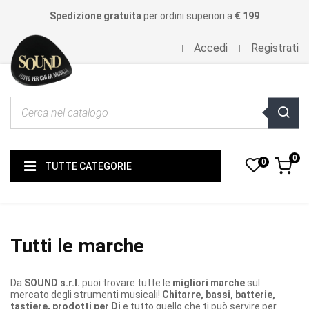
Spedizione gratuita
per ordini superiori a
€ 199
Accedi
Registrati
0
0
TUTTE CATEGORIE
Tutti le marche
Da
SOUND s.r.l.
puoi trovare tutte le
migliori marche
sul
mercato degli strumenti musicali!
Chitarre, bassi, batterie,
tastiere, prodotti per Dj
e tutto quello che ti può servire per