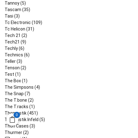
Tannoy (5)
Tascam (35)
Tasi (3)
Tc Electronic (109)
Tc Helicon (31)
Tech 21 (2)
Tech21 (9)
Techly (6)
Technics (6)
Teller (3)
Tenson (2)
Test (1)
The Box (1)
The Simpsons (4)
The Snap (7)
The T.bone (2)
The T.racks (1)
Thomastik (451)
0
Thomastik Infeld (5)
Thon Cases (3)
Thurmer (2)