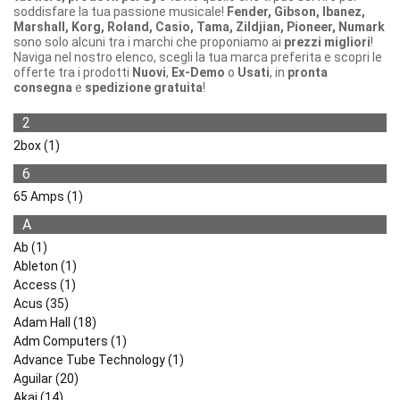
soddisfare la tua passione musicale!
Fender, Gibson, Ibanez,
Marshall, Korg, Roland, Casio, Tama, Zildjian, Pioneer, Numark
sono solo alcuni tra i marchi che proponiamo ai
prezzi migliori
!
Naviga nel nostro elenco, scegli la tua marca preferita e scopri le
offerte tra i prodotti
Nuovi
,
Ex-Demo
o
Usati
, in
pronta
consegna
e
spedizione gratuita
!
2
2box (1)
6
65 Amps (1)
A
Ab (1)
Ableton (1)
Access (1)
Acus (35)
Adam Hall (18)
Adm Computers (1)
Advance Tube Technology (1)
Aguilar (20)
Akai (14)