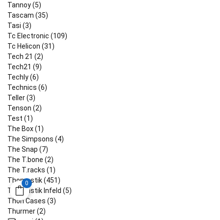
Tannoy (5)
Tascam (35)
Tasi (3)
Tc Electronic (109)
Tc Helicon (31)
Tech 21 (2)
Tech21 (9)
Techly (6)
Technics (6)
Teller (3)
Tenson (2)
Test (1)
The Box (1)
The Simpsons (4)
The Snap (7)
The T.bone (2)
The T.racks (1)
Thomastik (451)
0
Thomastik Infeld (5)
Thon Cases (3)
Thurmer (2)