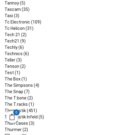
Tannoy (5)
Tascam (35)
Tasi (3)
Tc Electronic (109)
Tc Helicon (31)
Tech 21 (2)
Tech21 (9)
Techly (6)
Technics (6)
Teller (3)
Tenson (2)
Test (1)
The Box (1)
The Simpsons (4)
The Snap (7)
The T.bone (2)
The T.racks (1)
Thomastik (451)
0
Thomastik Infeld (5)
Thon Cases (3)
Thurmer (2)