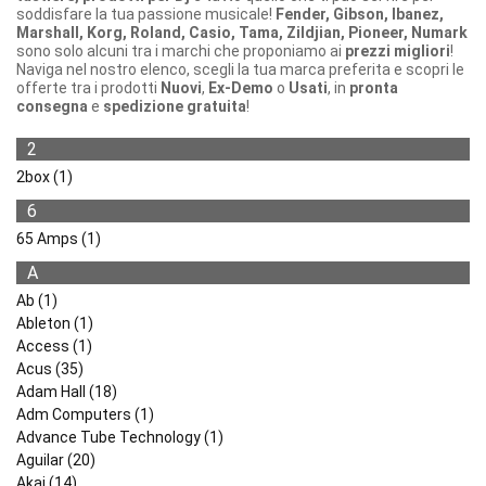
soddisfare la tua passione musicale!
Fender, Gibson, Ibanez,
Marshall, Korg, Roland, Casio, Tama, Zildjian, Pioneer, Numark
sono solo alcuni tra i marchi che proponiamo ai
prezzi migliori
!
Naviga nel nostro elenco, scegli la tua marca preferita e scopri le
offerte tra i prodotti
Nuovi
,
Ex-Demo
o
Usati
, in
pronta
consegna
e
spedizione gratuita
!
2
2box (1)
6
65 Amps (1)
A
Ab (1)
Ableton (1)
Access (1)
Acus (35)
Adam Hall (18)
Adm Computers (1)
Advance Tube Technology (1)
Aguilar (20)
Akai (14)