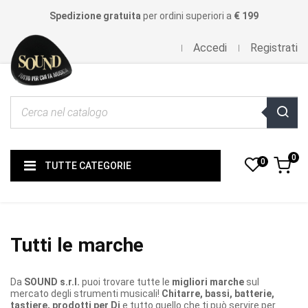
Spedizione gratuita
per ordini superiori a
€ 199
Accedi
Registrati
0
0
TUTTE CATEGORIE
Tutti le marche
Da
SOUND s.r.l.
puoi trovare tutte le
migliori marche
sul
mercato degli strumenti musicali!
Chitarre, bassi, batterie,
tastiere, prodotti per Dj
e tutto quello che ti può servire per