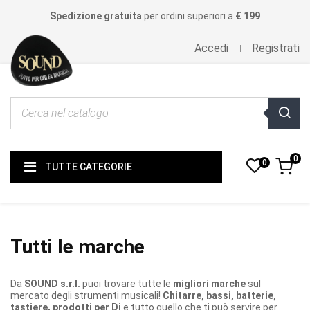
Spedizione gratuita
per ordini superiori a
€ 199
Accedi
Registrati
0
0
TUTTE CATEGORIE
Tutti le marche
Da
SOUND s.r.l.
puoi trovare tutte le
migliori marche
sul
mercato degli strumenti musicali!
Chitarre, bassi, batterie,
tastiere, prodotti per Dj
e tutto quello che ti può servire per