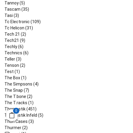
Tannoy (5)
Tascam (35)
Tasi (3)
Tc Electronic (109)
Tc Helicon (31)
Tech 21 (2)
Tech21 (9)
Techly (6)
Technics (6)
Teller (3)
Tenson (2)
Test (1)
The Box (1)
The Simpsons (4)
The Snap (7)
The T.bone (2)
The T.racks (1)
Thomastik (451)
0
Thomastik Infeld (5)
Thon Cases (3)
Thurmer (2)