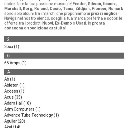
soddisfare la tua passione musicale!
Fender, Gibson, Ibanez,
Marshall, Korg, Roland, Casio, Tama, Zildjian, Pioneer, Numark
sono solo alcuni tra i marchi che proponiamo ai
prezzi migliori
!
Naviga nel nostro elenco, scegli la tua marca preferita e scopri le
offerte tra i prodotti
Nuovi
,
Ex-Demo
o
Usati
, in
pronta
consegna
e
spedizione gratuita
!
2
2box (1)
6
65 Amps (1)
A
Ab (1)
Ableton (1)
Access (1)
Acus (35)
Adam Hall (18)
Adm Computers (1)
Advance Tube Technology (1)
Aguilar (20)
Akai (14)